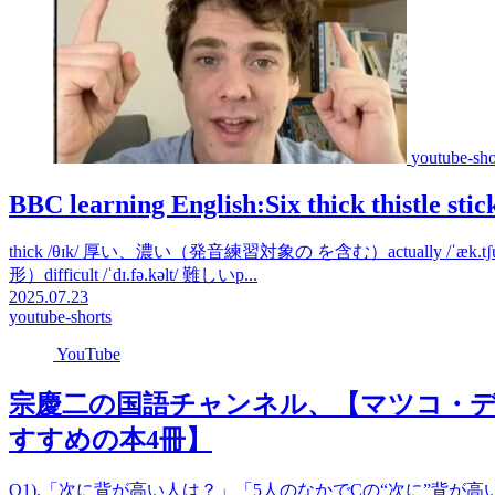
youtube-sho
BBC learning English:Six thick thistle stic
thick /θɪk/ 厚い、濃い（発音練習対象の を含む）actually /ˈæk.tʃ
形）difficult /ˈdɪ.fə.kəlt/ 難しいp...
2025.07.23
youtube-shorts
YouTube
宗慶二の国語チャンネル、【マツコ・
すすめの本4冊】
Q1).「次に背が高い人は？」「5人のなかでCの“次に”背が高い人