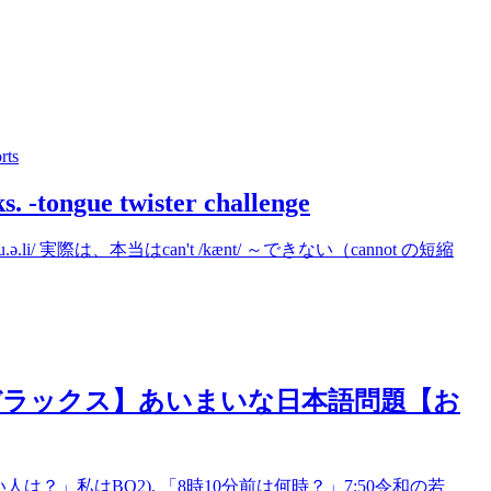
rts
ks. -tongue twister challenge
u.ə.li/ 実際は、本当はcan't /kænt/ ～できない（cannot の短縮
デラックス】あいまいな日本語問題【お
は？」私はBQ2). 「8時10分前は何時？」7:50令和の若