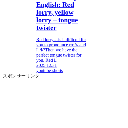
English: Red
lorry, yellow
lorry – tongue
twister
Red lorry…Is it difficult for
you to pronounce rrr /r/ and
ll /l/?Then we have the
perfect tongue twister for
you. Red l...
2025.12.31
youtube-shorts
スポンサーリンク